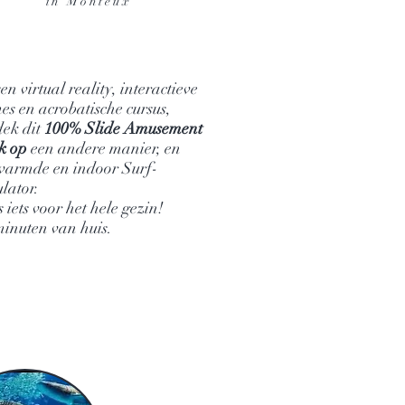
in Monteux
en virtual reality, interactieve
es en acrobatische cursus,
dek dit
100% Slide Amusement
k op
een andere manier, en
warmde en indoor Surf-
lator.
s iets voor het hele gezin!
minuten van huis.