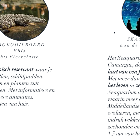
DE
SEA
ROKODILBOERD
aan de
ERIJ
bij Pierrelatte
Het Seaquariu
Camargue, do
pisch reservaat
waar je
hart van een 
llen, schildpadden,
Met meer da
n en planten zult
het leven
in
z
en. Met informatieve en
Seaquarium 
ieve animaties.
waarin meer d
ten van huis.
Middellandse
evolueren, me
indrukwekken
zeehonden en 
1,5 uur van hu