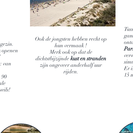
Tuss
gam
Ook de jongsten hebben recht op
ont
 gezin.
hun vermaak
!
Par
n
openen
Merk ook op dat de
ver
d
dichtstbijzijnde
kust en stranden
simu
s: van
zijn ongeveer anderhalf uur
Er i
rijden.
15 
 90
ale
 wils!