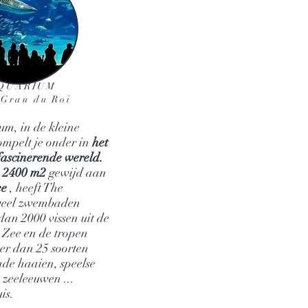
QUARIUM
 Grau du Roi
m, in de kleine
mpelt je onder in
het
fascinerende wereld.
n
2400 m2
gewijd aan
ee
, heeft The
veel zwembaden
an 2000 vissen uit de
 Zee en de tropen
er dan 25 soorten
de haaien, speelse
zeeleeuwen ...
is.