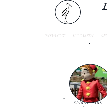
ONTVANGST
UW GASTEN
ON
SPIROU PARK