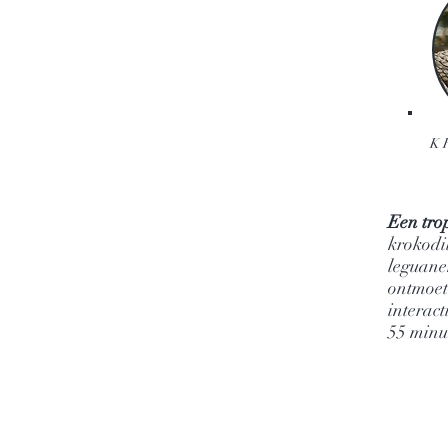
K
Een tro
krokodi
leguane
ontmoet
interact
55 minu